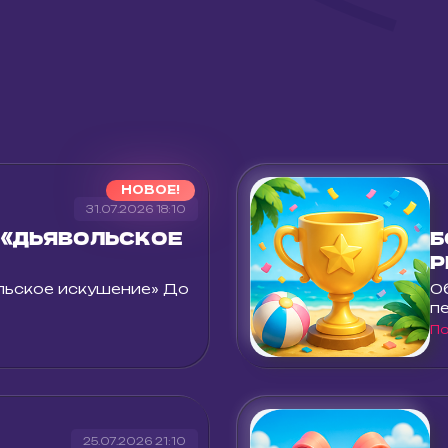
НОВОЕ!
31.07.2026 18:10
 «ДЬЯВОЛЬСКОЕ
Б
Р
льское искушение» До
О
п
П
25.07.2026 21:10