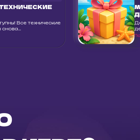
 ТЕХНИЧЕСКИЕ
М
Д
тупны! Все технические
Д
снова...
де
П
О