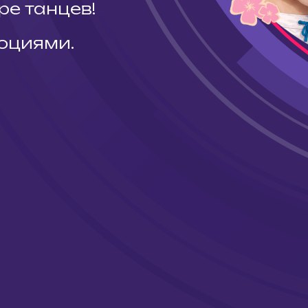
ре танцев!
оциями.