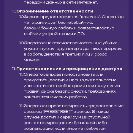
передачи данных в сети Интернет.
Ограничение ответственности
Сервис предоставляется "как есть". Оператор
не гарантирует бесперебойную,
безошибочную работу и совместимость с
любыми устройствами и ПО.
Оператор не отвечает за косвенные убытки,
упущенную выгоду, потерю данных, перерывы
в работе, действия третьих лиц и форс-
мажор.
Приостановление и прекращение доступа
Оператор вправе приостановить или
прекратить доступ к Площадке полностью
или частично в любое время при нарушении
правил, риске безопасности, требованиях
закона, технических работах.
Оператор вправе прекратить предоставление
сервиса "FREESTREET" в целом. В таком
случае доступ к сервису и Виртуальной
валюте прекращается без какой-либо
компенсации, если иное не требуется