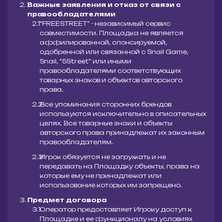
Важные заявления и отказ от связи с
правообладателями
"FREESTREET" - независимый сервис
совместимости. Площадка не является
аффилированной, спонсируемой,
одобренной или связанной с Snail Game,
Snail, "5Street" или иными
правообладателями соответствующих
товарных знаков и объектов авторского
права.
Все упоминания сторонних брендов
используются исключительно в описательных
целях. Все товарные знаки и объекты
авторского права принадлежат их законным
правообладателям.
Игрок обязуется не загружать и не
передавать на Площадку объекты, права на
которые ему не принадлежат или
использование которых им запрещено.
Предмет договора
Оператор предоставляет Игроку доступ к
Площадке и ее функционалу на условиях