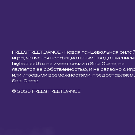
FREESTREET.DANCE - Новая танцевальная онла
игра, является неофициальным продолжением
highstreet5 и не имеет связи с SnailGame, не
является её собственностью, и не связано с иг
или игровыми возможностями, предоставляем
SnailGame.
© 2026 FREESTREET.DANCE