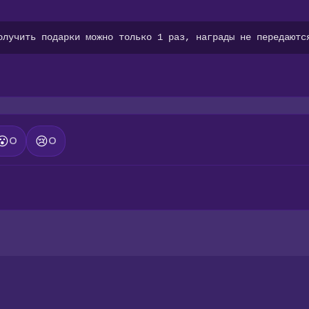
олучить подарки можно только 1 раз, награды не передаютс
😮
😢
0
0