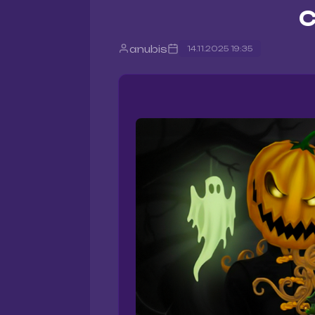
С
anubis
14.11.2025 19:35