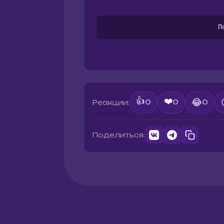
П
👍
❤️
😂
Реакции:
0
0
0
Поделиться: