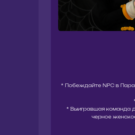
* Побеждайте NPC в Парама
* Выигравшая команда д
черное женское