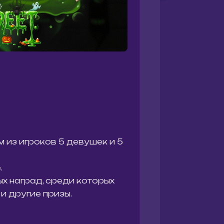
м из игроков 5 девушек и 5
.
х наград, среди которых
и другие призы.