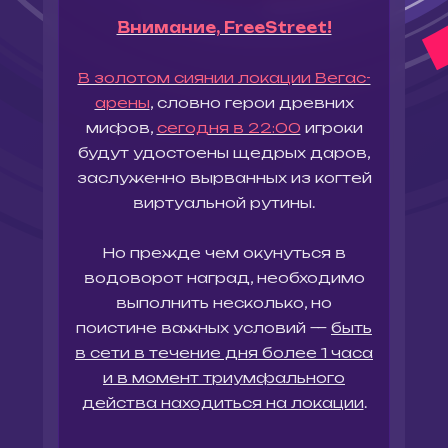
Внимание, FreeStreet!
В золотом сиянии локации Вегас-
арены
, словно герои древних
мифов,
сегодня в 22:00
игроки
будут удостоены щедрых даров,
заслуженно вырванных из когтей
виртуальной рутины.
Но прежде чем окунуться в
водоворот наград, необходимо
выполнить несколько, но
поистине важных условий —
быть
в сети в течение дня более 1 часа
и в момент триумфального
действа находиться на локации
.