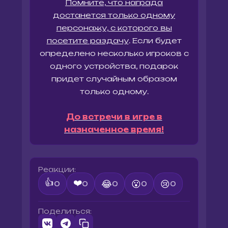
Помните, что награда
достанется только одному
персонажу, с которого вы
посетите раздачу
. Если будет
определено несколько игроков с
одного устройства, подарок
придет случайным образом
только одному.
До встречи в игре в
назначенное время!
Реакции:
👍
❤️
😂
😮
😢
0
0
0
0
0
Поделиться: