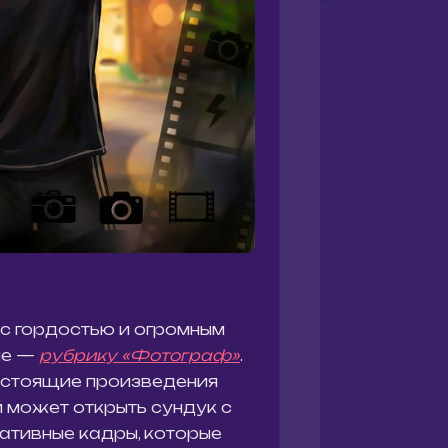
 с гордостью и огромным
ие —
рубрику «Фотограф»
.
настоящие произведения
й может открыть сундук с
ативные кадры, которые