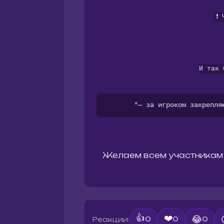
❗
И так 
*— за игроком закрепля
Желаем всем участникам 
👍
❤️
😂
Реакции:
0
0
0