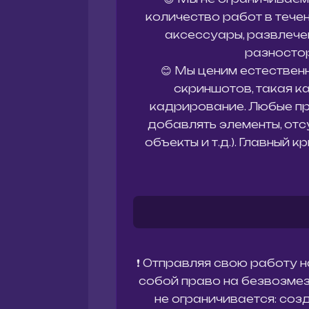
количество работ в тече
аксессуары, развлече
разностор
😊 Мы ценим естествен
скриншотов, такая к
кадрирование. Любые пр
добавлять элементы, от
объекты и т.д.). Главны
❗ Отправляя свою работу н
собой право на безвозмез
не ограничивается: соз