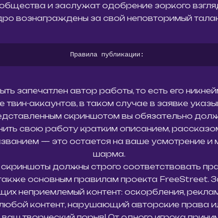
ообщества и заслужат одобрение зоркого взгля
ро вознаграждены за свой неповторимый талан
Правила публикации: 
ть запечатлен автор работы, то есть его никне
твин-аккаунтов, в таком случае в заявке указ
едставленным скриншотом вы обязательно долж
нить свою работу кратким описанием, рассказо
званием — это остается на ваше усмотрение и
шарма.
 скриншоты должны строго соответствовать пр
 также основным правилам проекта FreeStreet.
х неприемлемый контент: оскорбления, рекламу
любой контент, нарушающий авторские права 
 ваш творческий порыв! От одного игрока прин