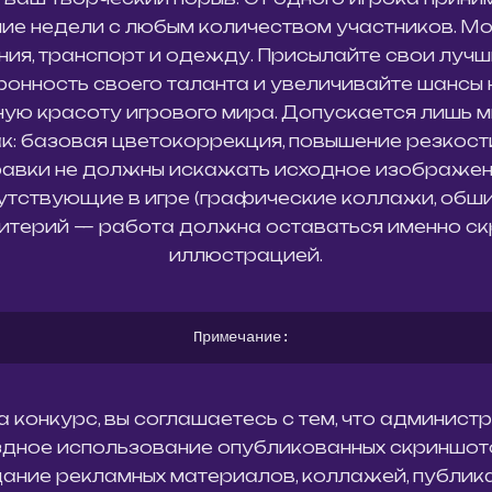
ние недели с любым количеством участников. 
ния, транспорт и одежду. Присылайте свои лучш
онность своего таланта и увеличивайте шансы 
ную красоту игрового мира. Допускается лишь
ак: базовая цветокоррекция, повышение резкост
авки не должны искажать исходное изображение
сутствующие в игре (графические коллажи, обши
й критерий — работа должна оставаться именно с
иллюстрацией.
Примечание: 
а конкурс, вы соглашаетесь с тем, что админист
дное использование опубликованных скриншото
дание рекламных материалов, коллажей, публика