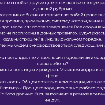
етах и любых других целях, связанных с популяр
и данной рубрики.
истрация события оставляют за собой право вн
я правила, примечания, систему награждения и 
в процессе или после завершения. Все спорные 
мо не прописаны в данных правилах, будут расс
администрацией в индивидуальном порядке.
елей мы будем руководствоваться следующими 
ко нестандартно и творчески подошли вы к соз
ваша работа?
никальность идеи и ракурса. Мы ищем кадры, ко
фоне.
льность: Общая эстетика, композиция, игра све
й палитры. Проще говоря, насколько работа раду
 Работа должна быть выполнена в рамках вселен
ее дух.