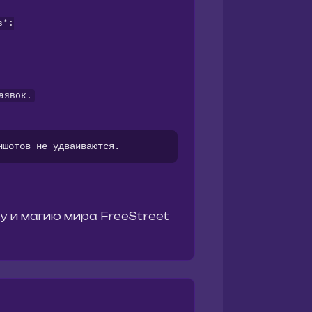
в*:
аявок.
ншотов не удваиваются. 
 и магию мира FreeStreet