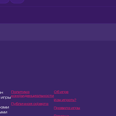
Политика
Об игре
йн
конфиденциальности
 игры
Как играть?
Публичная оферта
рами
Правила игры
ыми
Помощь