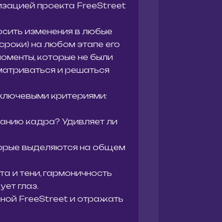
изацией проекта FreeStreet
осить изменения в любые
сроки) на любом этапе его
моменты, которые не были
матриваться и решаться
ключевыми критериями:
данию кадра? Удивляет ли
торые выделяются на общем
та и тени, гармоничность
ет глаз.
ной FreeStreet и отражать