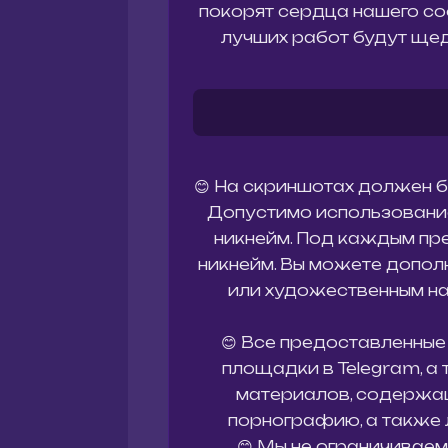
покорят сердца нашего с
лучших работ будут щед
😊 На скриншотах должен бы
Допустимо использование 
никнейм. Под каждым пр
никнейм. Вы можете допол
или художественным на
😊 Все предоставленные
площадки в Telegram, а
материалов, содержащи
порнографию, а также 
😊 Мы не ограничиваем