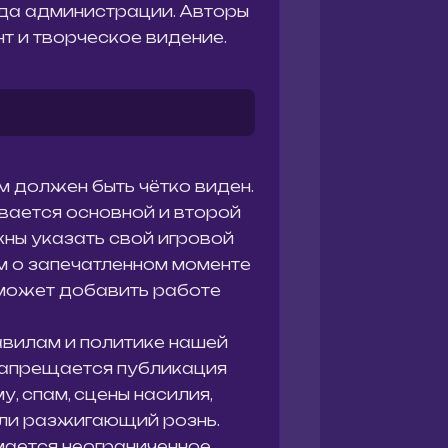
да администрации. Авторы
т и творческое видение.
йм должен быть чётко виден.
ывается основной и второй
ны указать свой игровой
м о запечатленном моменте
 может добавить работе
авилам и политике нашей
 Запрещается публикация
, спам, сцены насилия,
или разжигающий рознь.
имается неограниченное