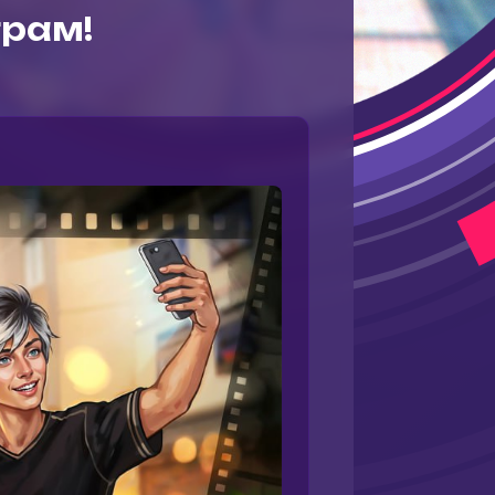
грам!