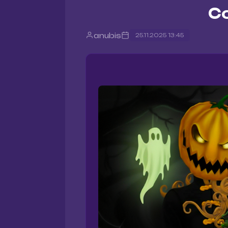
С
anubis
25.11.2025 13:45