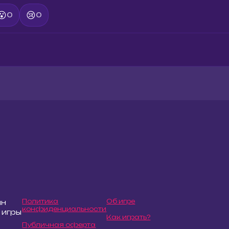
😮
😢
0
0
Политика
Об игре
йн
конфиденциальности
 игры
Как играть?
Публичная оферта