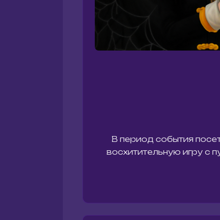
В период события посет
восхитительную игру с 